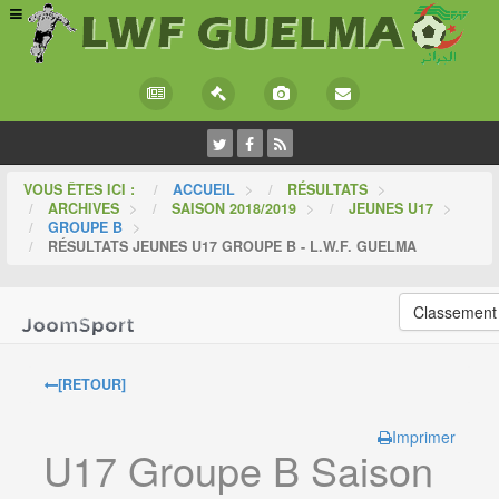
VOUS ÊTES ICI :
ACCUEIL
>
RÉSULTATS
>
ARCHIVES
>
SAISON 2018/2019
>
JEUNES U17
>
GROUPE B
>
RÉSULTATS JEUNES U17 GROUPE B - L.W.F. GUELMA
Classement
[RETOUR]
Imprimer
U17 Groupe B Saison