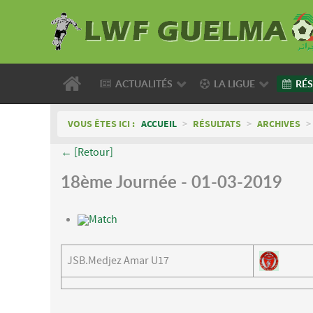
ACTUALITÉS
LA LIGUE
RÉS
VOUS ÊTES ICI :
ACCUEIL
>
RÉSULTATS
>
ARCHIVES
>
← [Retour]
18ème Journée - 01-03-2019
Match
JSB.Medjez Amar U17