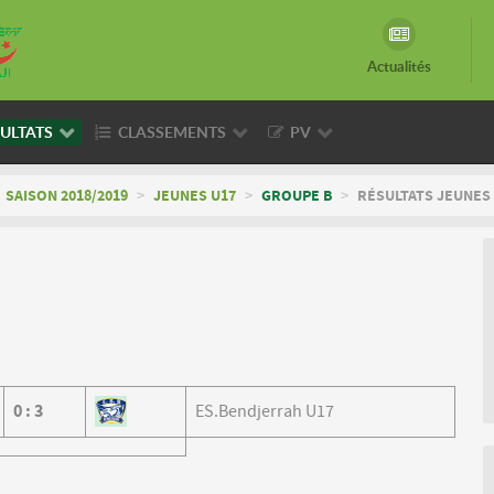
Actualités
ULTATS
CLASSEMENTS
PV
SAISON 2018/2019
>
JEUNES U17
>
GROUPE B
>
RÉSULTATS JEUNES 
0
:
3
ES.Bendjerrah U17