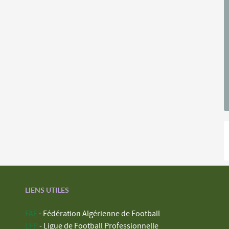
LIENS UTILES
FAF
- Fédération Algérienne de Football
LFP
- Ligue de Football Professionnelle