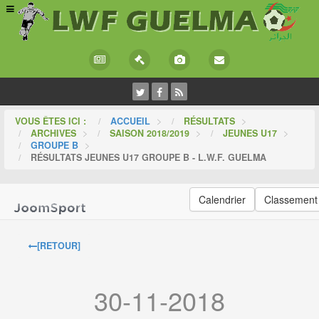
VOUS ÊTES ICI :
ACCUEIL
>
RÉSULTATS
>
ARCHIVES
>
SAISON 2018/2019
>
JEUNES U17
>
GROUPE B
>
RÉSULTATS JEUNES U17 GROUPE B - L.W.F. GUELMA
Calendrier
Classement
[RETOUR]
30-11-2018