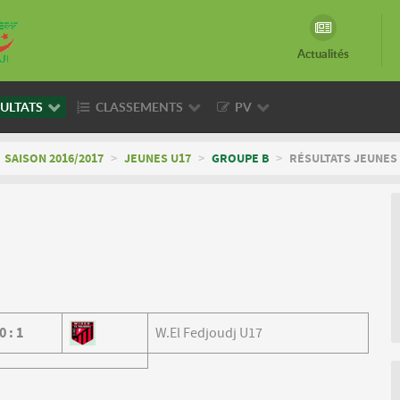
Actualités
ULTATS
CLASSEMENTS
PV
SAISON 2016/2017
>
JEUNES U17
>
GROUPE B
>
RÉSULTATS JEUNES 
0
:
1
W.El Fedjoudj U17