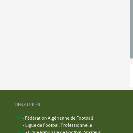
LIENS UTILES
FAF
- Fédération Algérienne de Football
LFP
- Ligue de Football Professionnelle
LNFA
- Ligue Nationale de Football Amateur