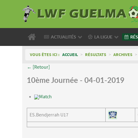
ACTUALITÉS
LA LIGUE
RÉS
VOUS ÊTES ICI :
ACCUEIL
>
RÉSULTATS
>
ARCHIVES
>
← [Retour]
10ème Journée - 04-01-2019
Match
ES.Bendjerrah U17