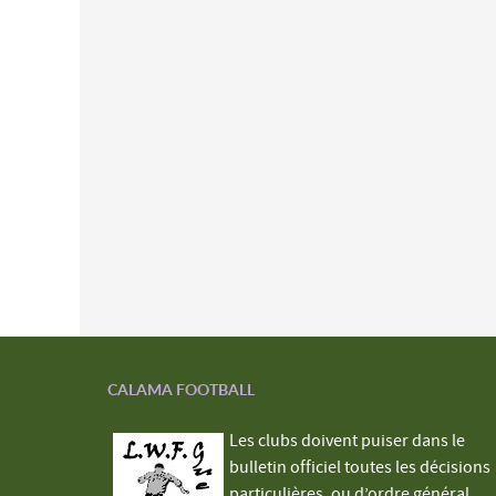
CALAMA FOOTBALL
Les clubs doivent puiser dans le
bulletin officiel toutes les décisions
particulières, ou d’ordre général,