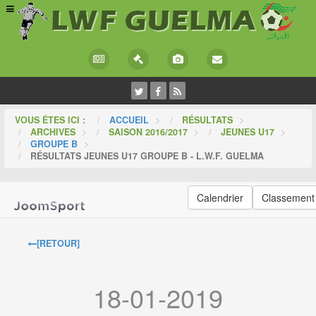
VOUS ÊTES ICI :
ACCUEIL
>
RÉSULTATS
>
ARCHIVES
>
SAISON 2016/2017
>
JEUNES U17
>
GROUPE B
>
RÉSULTATS JEUNES U17 GROUPE B - L.W.F. GUELMA
Calendrier
Classement
[RETOUR]
18-01-2019