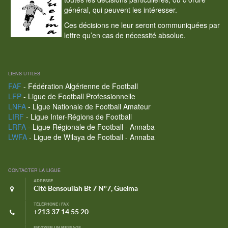
général, qui peuvent les intéresser.
Ces décisions ne leur seront communiquées par
lettre qu’en cas de nécessité absolue.
LIENS UTILES
FAF
- Fédération Algérienne de Football
LFP
- Ligue de Football Professionnelle
LNFA
- Ligue Nationale de Football Amateur
LIRF
- Ligue Inter-Régions de Football
LRFA
- Ligue Régionale de Football - Annaba
LWFA
- Ligue de Wilaya de Football - Annaba
CONTACTER LA LIGUE
ADRESSE
Cité Bensouilah Bt 7 N°7, Guelma
TÉLÉPHONE / FAX
+213 37 14 55 20
ENVOYER UN MESSAGE