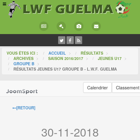
VOUS ÊTES ICI :
ACCUEIL
>
RÉSULTATS
>
ARCHIVES
>
SAISON 2016/2017
>
JEUNES U17
>
GROUPE B
>
RÉSULTATS JEUNES U17 GROUPE B - L.W.F. GUELMA
Calendrier
Classement
[RETOUR]
30-11-2018