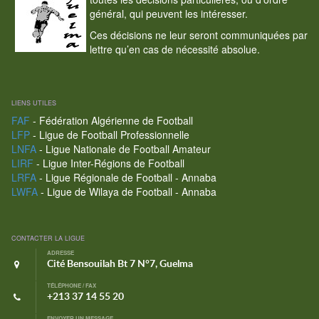
général, qui peuvent les intéresser.
Ces décisions ne leur seront communiquées par
lettre qu’en cas de nécessité absolue.
LIENS UTILES
FAF
- Fédération Algérienne de Football
LFP
- Ligue de Football Professionnelle
LNFA
- Ligue Nationale de Football Amateur
LIRF
- Ligue Inter-Régions de Football
LRFA
- Ligue Régionale de Football - Annaba
LWFA
- Ligue de Wilaya de Football - Annaba
CONTACTER LA LIGUE
ADRESSE
Cité Bensouilah Bt 7 N°7, Guelma
TÉLÉPHONE / FAX
+213 37 14 55 20
ENVOYER UN MESSAGE