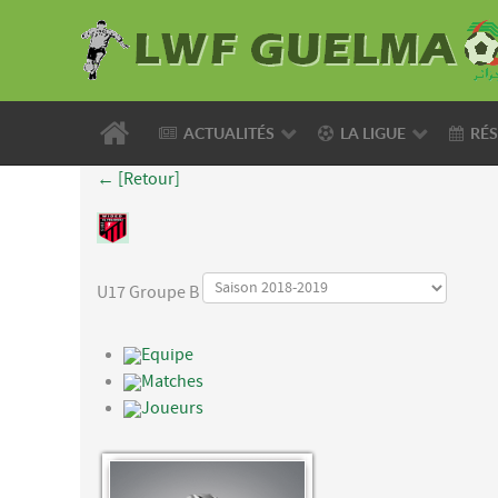
ACTUALITÉS
LA LIGUE
RÉS
← [Retour]
U17 Groupe B
Equipe
Matches
Joueurs