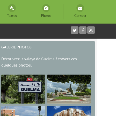
Textes
Photos
Contact
GALERIE PHOTOS
Découvrez la wilaya de
Guelma
à travers ces
quelques photos.