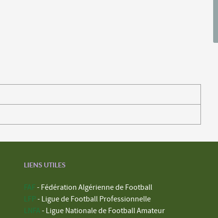
LIENS UTILES
FAF
- Fédération Algérienne de Football
LFP
- Ligue de Football Professionnelle
LNFA
- Ligue Nationale de Football Amateur