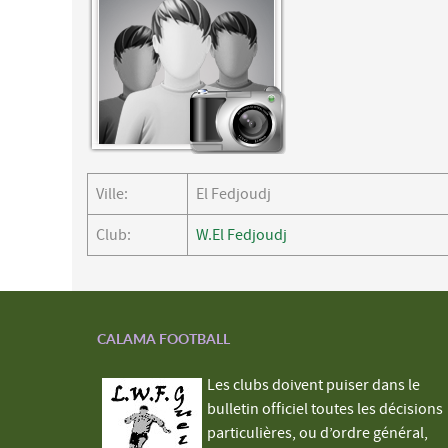
Ville:
El Fedjoudj
Club:
W.El Fedjoudj
CALAMA FOOTBALL
Les clubs doivent puiser dans le
bulletin officiel toutes les décisions
particulières, ou d’ordre général,