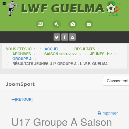
VOUS ÊTES ICI :
ACCUEIL
>
RÉSULTATS
>
ARCHIVES
>
SAISON 2021/2022
>
JEUNES U17
>
GROUPE A
>
RÉSULTATS JEUNES U17 GROUPE A - L.W.F. GUELMA
Classement
[RETOUR]
Imprimer
U17 Groupe A Saison