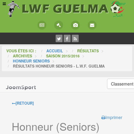
VOUS ÊTES ICI :
ACCUEIL
>
RÉSULTATS
>
ARCHIVES
>
SAISON 2015/2016
>
HONNEUR SENIORS
>
RÉSULTATS HONNEUR SENIORS - L.W.F. GUELMA
Classement
[RETOUR]
Imprimer
Honneur (Seniors)