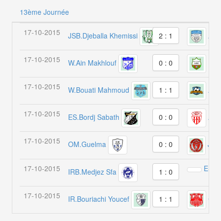
13ème Journée
17-10-2015
JSB.Djeballa Khemissi
AC.
2 : 1
17-10-2015
W.Ain Makhlouf
M.O
0 : 0
17-10-2015
W.Bouati Mahmoud
AME
1 : 1
17-10-2015
ES.Bordj Sabath
A.B
0 : 0
17-10-2015
OM.Guelma
0 : 0
JSB
17-10-2015
ES.He
IRB.Medjez Sfa
1 : 0
17-10-2015
IR.Bouriachi Youcef
CSA
1 : 1