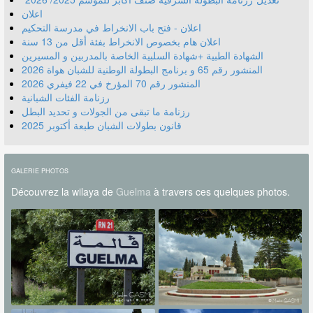
اعلان
اعلان - فتح باب الانخراط في مدرسة التحكيم
اعلان هام بخصوص الانخراط بفئة أقل من 13 سنة
الشهادة الطبية +شهادة السلبية الخاصة بالمدربين و المسيرين
المنشور رقم 70 المؤرخ في 22 فيفري 2026
رزنامة الفئات الشبانية
رزنامة ما تبقى من الجولات و تحديد البطل
قانون بطولات الشبان طبعة أكتوبر 2025
GALERIE PHOTOS
Découvrez la wilaya de
Guelma
à travers ces quelques photos.