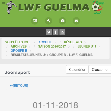
VOUS ÊTES ICI :
ACCUEIL
>
RÉSULTATS
>
ARCHIVES
>
SAISON 2016/2017
>
JEUNES U17
>
GROUPE B
>
RÉSULTATS JEUNES U17 GROUPE B - L.W.F. GUELMA
Calendrier
Classement
[RETOUR]
01-11-2018