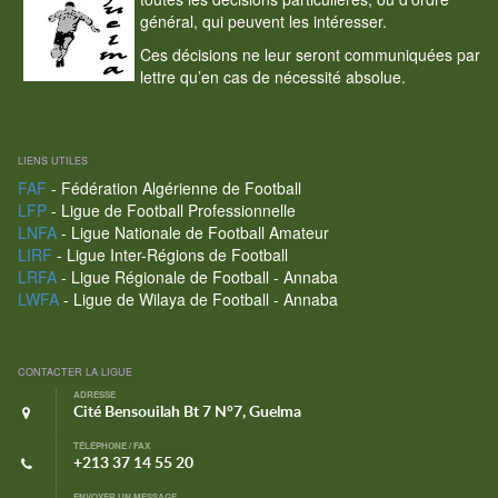
général, qui peuvent les intéresser.
Ces décisions ne leur seront communiquées par
lettre qu’en cas de nécessité absolue.
LIENS UTILES
FAF
- Fédération Algérienne de Football
LFP
- Ligue de Football Professionnelle
LNFA
- Ligue Nationale de Football Amateur
LIRF
- Ligue Inter-Régions de Football
LRFA
- Ligue Régionale de Football - Annaba
LWFA
- Ligue de Wilaya de Football - Annaba
CONTACTER LA LIGUE
ADRESSE
Cité Bensouilah Bt 7 N°7, Guelma
TÉLÉPHONE / FAX
+213 37 14 55 20
ENVOYER UN MESSAGE