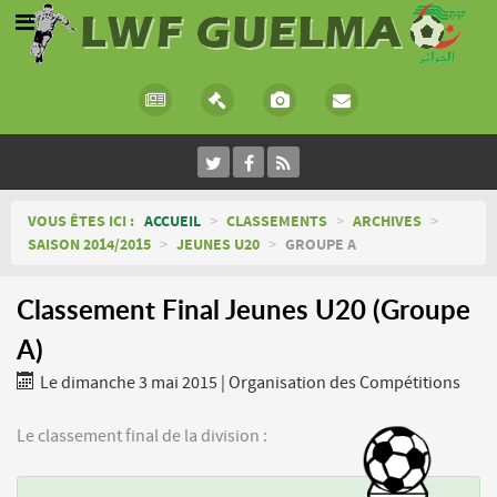
VOUS ÊTES ICI :
ACCUEIL
>
CLASSEMENTS
>
ARCHIVES
>
SAISON 2014/2015
>
JEUNES U20
>
GROUPE A
Classement Final Jeunes U20 (Groupe
A)
Le dimanche 3 mai 2015
|
Organisation des Compétitions
Le classement final de la division :