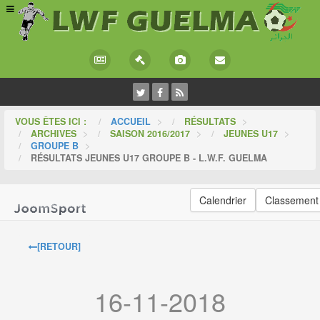
VOUS ÊTES ICI :
ACCUEIL
>
RÉSULTATS
>
ARCHIVES
>
SAISON 2016/2017
>
JEUNES U17
>
GROUPE B
>
RÉSULTATS JEUNES U17 GROUPE B - L.W.F. GUELMA
Calendrier
Classement
[RETOUR]
16-11-2018