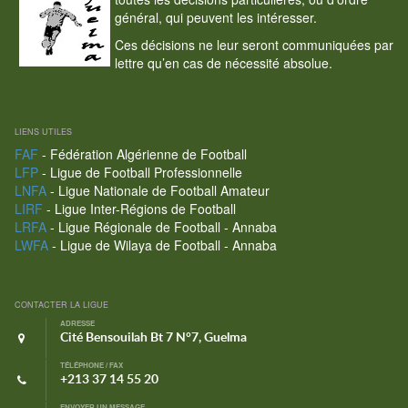
général, qui peuvent les intéresser.
Ces décisions ne leur seront communiquées par
lettre qu’en cas de nécessité absolue.
LIENS UTILES
FAF
- Fédération Algérienne de Football
LFP
- Ligue de Football Professionnelle
LNFA
- Ligue Nationale de Football Amateur
LIRF
- Ligue Inter-Régions de Football
LRFA
- Ligue Régionale de Football - Annaba
LWFA
- Ligue de Wilaya de Football - Annaba
CONTACTER LA LIGUE
ADRESSE
Cité Bensouilah Bt 7 N°7, Guelma
TÉLÉPHONE / FAX
+213 37 14 55 20
ENVOYER UN MESSAGE