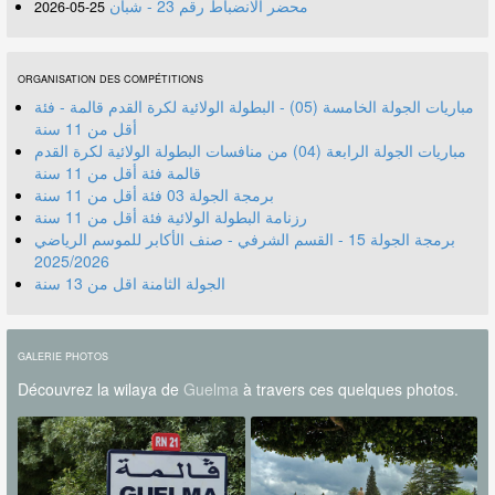
محضر الانضباط رقم 23 - شبان
25-05-2026
ORGANISATION DES COMPÉTITIONS
مباريات الجولة الخامسة (05) - البطولة الولائية لكرة القدم قالمة - فئة
أقل من 11 سنة
مباريات الجولة الرابعة (04) من منافسات البطولة الولائية لكرة القدم
قالمة فئة أقل من 11 سنة
برمجة الجولة 03 فئة أقل من 11 سنة
رزنامة البطولة الولائية فئة أقل من 11 سنة
برمجة الجولة 15 - القسم الشرفي - صنف الأكابر للموسم الرياضي
2025/2026
الجولة الثامنة اقل من 13 سنة
GALERIE PHOTOS
Découvrez la wilaya de
Guelma
à travers ces quelques photos.