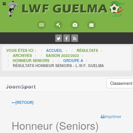
VOUS ÊTES ICI :
ACCUEIL
>
RÉSULTATS
>
ARCHIVES
>
SAISON 2022/2023
>
HONNEUR SENIORS
>
GROUPE A
>
RÉSULTATS HONNEUR SENIORS - L.W.F. GUELMA
Classement
[RETOUR]
Imprimer
Honneur (Seniors)