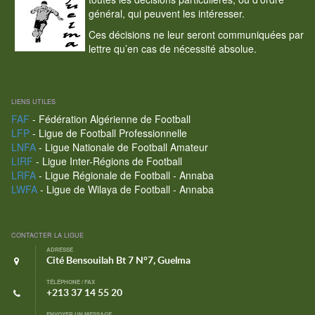
général, qui peuvent les intéresser.
Ces décisions ne leur seront communiquées par
lettre qu’en cas de nécessité absolue.
LIENS UTILES
FAF
- Fédération Algérienne de Football
LFP
- Ligue de Football Professionnelle
LNFA
- Ligue Nationale de Football Amateur
LIRF
- Ligue Inter-Régions de Football
LRFA
- Ligue Régionale de Football - Annaba
LWFA
- Ligue de Wilaya de Football - Annaba
CONTACTER LA LIGUE
ADRESSE
Cité Bensouilah Bt 7 N°7, Guelma
TÉLÉPHONE / FAX
+213 37 14 55 20
ENVOYER UN MESSAGE