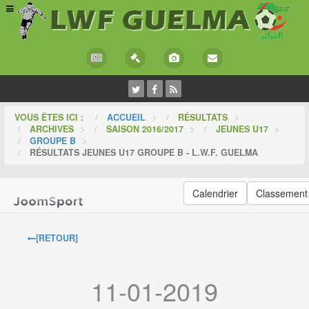
VOUS ÊTES ICI :
ACCUEIL
>
RÉSULTATS
>
ARCHIVES
>
SAISON 2016/2017
>
JEUNES U17
>
GROUPE B
>
RÉSULTATS JEUNES U17 GROUPE B - L.W.F. GUELMA
Calendrier
Classement
[RETOUR]
11-01-2019