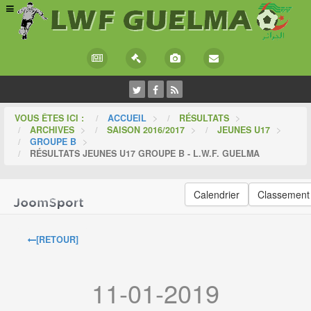
VOUS ÊTES ICI :
ACCUEIL
>
RÉSULTATS
>
ARCHIVES
>
SAISON 2016/2017
>
JEUNES U17
>
GROUPE B
>
RÉSULTATS JEUNES U17 GROUPE B - L.W.F. GUELMA
Calendrier
Classement
[RETOUR]
11-01-2019