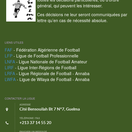
général, qui peuvent les intéresser.
Ces décisions ne leur seront communiquées par
lettre qu’en cas de nécessité absolue.
LIENS UTILES
FAF
- Fédération Algérienne de Football
LFP
- Ligue de Football Professionnelle
LNFA
- Ligue Nationale de Football Amateur
LIRF
- Ligue Inter-Régions de Football
LRFA
- Ligue Régionale de Football - Annaba
LWFA
- Ligue de Wilaya de Football - Annaba
CONTACTER LA LIGUE
ADRESSE
Cité Bensouilah Bt 7 N°7, Guelma
TÉLÉPHONE / FAX
+213 37 14 55 20
ENVOYER UN MESSAGE