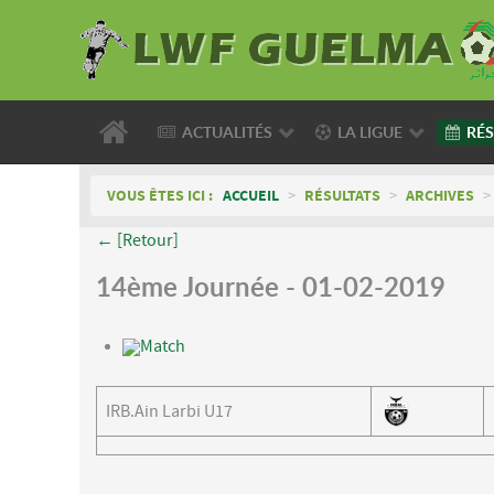
ACTUALITÉS
LA LIGUE
RÉS
VOUS ÊTES ICI :
ACCUEIL
>
RÉSULTATS
>
ARCHIVES
>
← [Retour]
14ème Journée - 01-02-2019
Match
IRB.Ain Larbi U17