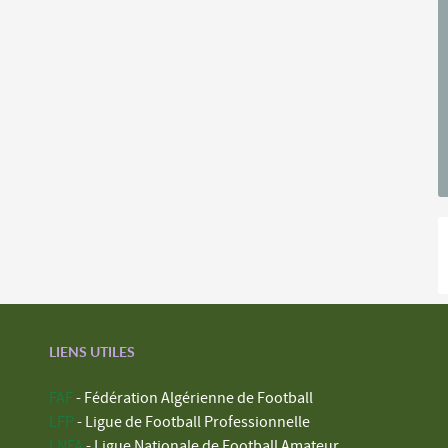
LIENS UTILES
FAF
- Fédération Algérienne de Football
LFP
- Ligue de Football Professionnelle
LNFA
- Ligue Nationale de Football Amateur