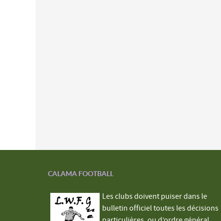
CALAMA FOOTBALL
Les clubs doivent puiser dans le
bulletin officiel toutes les décisions
particulières, ou d’ordre général,