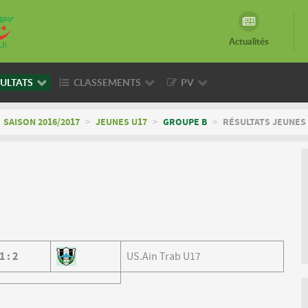
Actualités
ULTATS
CLASSEMENTS
PV
SAISON 2016/2017
>
JEUNES U17
>
GROUPE B
>
RÉSULTATS JEUNES 
1
:
2
US.Ain Trab U17