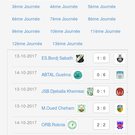
3ème Journée
4ème Journée
5ème Journée
6ème Journée
7ème Journée
8ème Journée
9ème Journée
10ème Journée
11ème Journée
12ème Journée
13ème Journée
13-10-2017
ES.Bordj Sabath
IRB.
1 : 0
14-10-2017
ABTAL.Guelma
AC.
0 : 6
13-10-2017
JSB.Djeballa Khemissi
0 : 1
JSB
13-10-2017
M.Oued Cheham
JC.
3 : 0
14-10-2017
ORB.Roknia
E.H
2 : 2