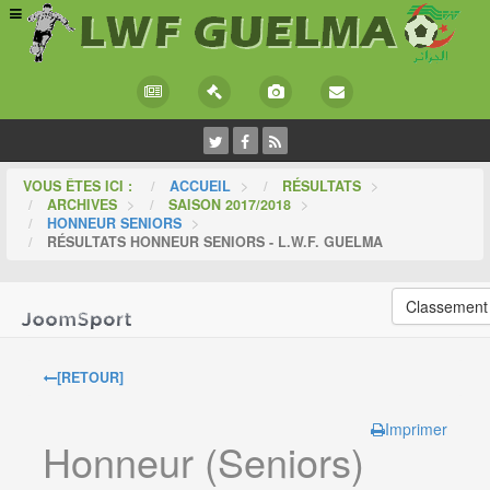
VOUS ÊTES ICI :
ACCUEIL
>
RÉSULTATS
>
ARCHIVES
>
SAISON 2017/2018
>
HONNEUR SENIORS
>
RÉSULTATS HONNEUR SENIORS - L.W.F. GUELMA
Classement
[RETOUR]
Imprimer
Honneur (Seniors)