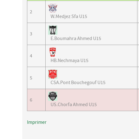
2
W.Medjez Sfa U15
3
E.Boumahra Ahmed U15
4
HB.Nechmaya U15
5
CSA.Pont Bouchegouf U15
6
US.Chorfa Ahmed U15
Imprimer