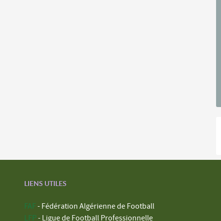
LIENS UTILES
FAF
- Fédération Algérienne de Football
LFP
- Ligue de Football Professionnelle