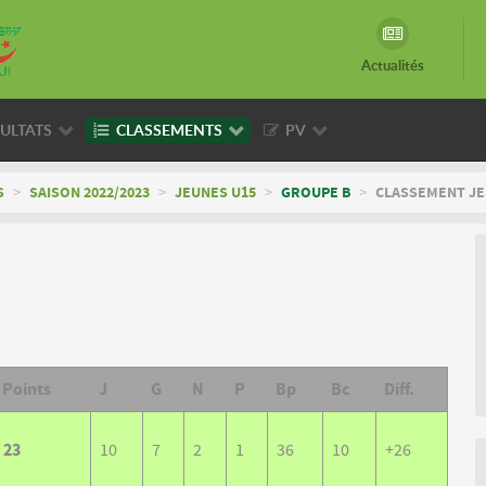
Actualités
ULTATS
CLASSEMENTS
PV
S
>
SAISON 2022/2023
>
JEUNES U15
>
GROUPE B
>
CLASSEMENT JEU
Points
J
G
N
P
Bp
Bc
Diff.
23
10
7
2
1
36
10
+26