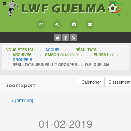
VOUS ÊTES ICI :
ACCUEIL
>
RÉSULTATS
>
ARCHIVES
>
SAISON 2018/2019
>
JEUNES U17
>
GROUPE B
>
RÉSULTATS JEUNES U17 GROUPE B - L.W.F. GUELMA
Calendrier
Classement
[RETOUR]
01-02-2019