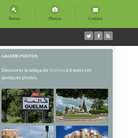
Textes
Photos
Contact
GALERIE PHOTOS
Découvrez la wilaya de
Guelma
à travers ces
quelques photos.