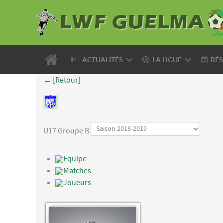
ACTUALITÉS
LA LIGUE
RÉS
← [Retour]
U17 Groupe B
Equipe
Matches
Joueurs