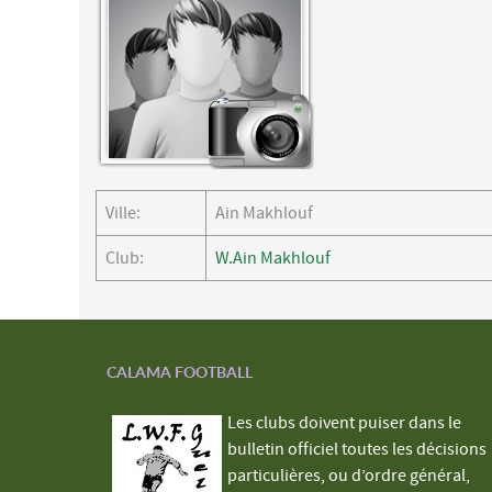
Ville:
Ain Makhlouf
Club:
W.Ain Makhlouf
CALAMA FOOTBALL
Les clubs doivent puiser dans le
bulletin officiel toutes les décisions
particulières, ou d’ordre général,