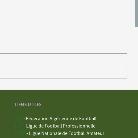
LIENS UTILES
FAF
- Fédération Algérienne de Football
LFP
- Ligue de Football Professionnelle
LNFA
- Ligue Nationale de Football Amateur