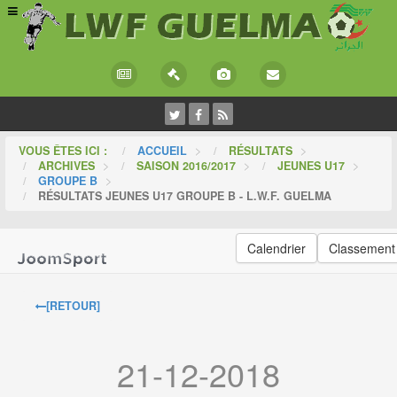
VOUS ÊTES ICI :
ACCUEIL
>
RÉSULTATS
>
ARCHIVES
>
SAISON 2016/2017
>
JEUNES U17
>
GROUPE B
>
RÉSULTATS JEUNES U17 GROUPE B - L.W.F. GUELMA
Calendrier
Classement
[RETOUR]
21-12-2018