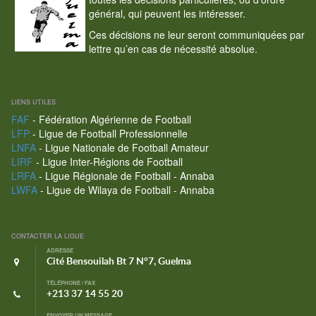
général, qui peuvent les intéresser.
Ces décisions ne leur seront communiquées par
lettre qu’en cas de nécessité absolue.
LIENS UTILES
FAF
- Fédération Algérienne de Football
LFP
- Ligue de Football Professionnelle
LNFA
- Ligue Nationale de Football Amateur
LIRF
- Ligue Inter-Régions de Football
LRFA
- Ligue Régionale de Football - Annaba
LWFA
- Ligue de Wilaya de Football - Annaba
CONTACTER LA LIGUE
ADRESSE
Cité Bensouilah Bt 7 N°7, Guelma
TÉLÉPHONE / FAX
+213 37 14 55 20
ENVOYER UN MESSAGE