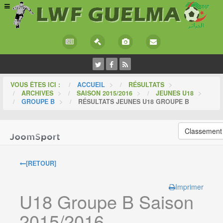
VOUS ÊTES ICI :
ACCUEIL
>
RÉSULTATS
>
ARCHIVES
>
SAISON 2015/2016
>
JEUNES U18
>
GROUPE B
>
RÉSULTATS JEUNES U18 GROUPE B
Classement
[RETOUR]
Imprimer
U18 Groupe B Saison
2015/2016