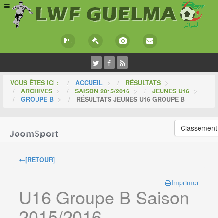
VOUS ÊTES ICI :
ACCUEIL
>
RÉSULTATS
>
ARCHIVES
>
SAISON 2015/2016
>
JEUNES U16
>
GROUPE B
>
RÉSULTATS JEUNES U16 GROUPE B
Classement
[RETOUR]
Imprimer
U16 Groupe B Saison
2015/2016