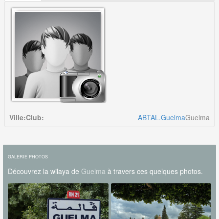
Ville:
Club:
ABTAL.Guelma
Guelma
GALERIE PHOTOS
Découvrez la wilaya de
Guelma
à travers ces quelques photos.