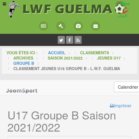
VOUS ÊTES ICI :
ACCUEIL
>
CLASSEMENTS
>
ARCHIVES
>
SAISON 2021/2022
>
JEUNES U17
>
GROUPE B
>
CLASSEMENT JEUNES U18 GROUPE B - L.W.F. GUELMA
Calendrier
Imprimer
U17 Groupe B Saison
2021/2022