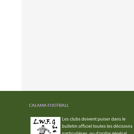
CALAMA FOOTBALL
Les clubs doivent puiser dans le
bulletin officiel toutes les décisions
particulières, ou d’ordre général,