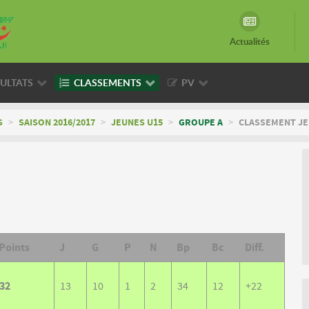
Actualités
ULTATS
CLASSEMENTS
PV
S
>
SAISON 2016/2017
>
JEUNES U15
>
GROUPE A
>
CLASSEMENT JEU
Points
J
G
P
N
Bp
Bc
Diff.
32
13
10
1
2
34
12
+22