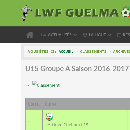
ACTUALITÉS
LA LIGUE
RÉS
VOUS ÊTES ICI :
ACCUEIL
>
CLASSEMENTS
>
ARCHIVE
U15 Groupe A Saison 2016-2017
Classement
Class.
Clubs
1
M.Oued Cheham U15