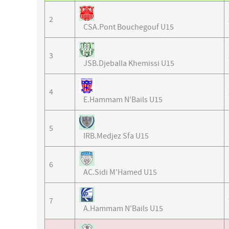
2
CSA.Pont Bouchegouf U15
3
JSB.Djeballa Khemissi U15
4
E.Hammam N'Bails U15
5
IRB.Medjez Sfa U15
6
AC.Sidi M'Hamed U15
7
A.Hammam N'Bails U15