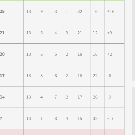
28
13
9
3
1
32
16
+16
21
13
6
4
3
21
12
+9
20
13
6
5
2
18
16
+2
17
13
5
6
2
16
22
-6
14
13
4
7
2
17
26
-9
7
13
1
8
4
15
32
-17