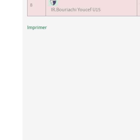
8
IR.Bouriachi Youcef U15
Imprimer