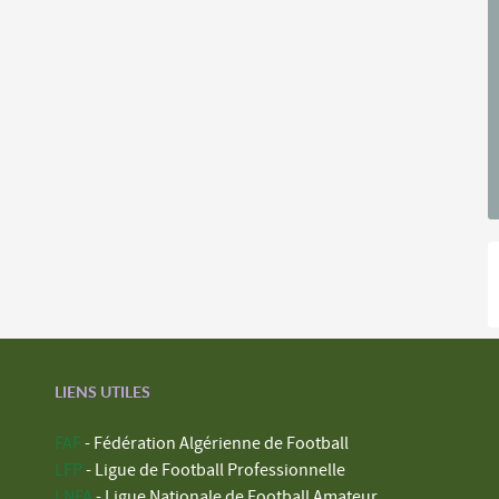
LIENS UTILES
FAF
- Fédération Algérienne de Football
LFP
- Ligue de Football Professionnelle
LNFA
- Ligue Nationale de Football Amateur