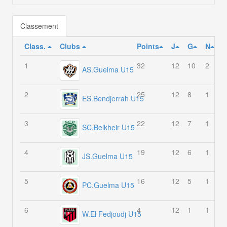
Classement
Class.
Clubs
Points
J
G
N
1
32
12
10
2
0
AS.Guelma U15
2
25
12
8
1
3
ES.Bendjerrah U15
3
22
12
7
1
4
SC.Belkheir U15
4
19
12
6
1
5
JS.Guelma U15
5
16
12
5
1
6
PC.Guelma U15
6
4
12
1
1
1
W.El Fedjoudj U15