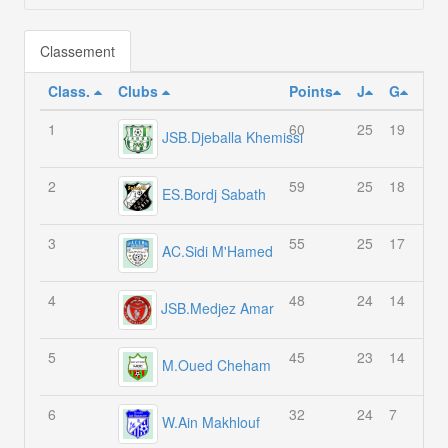
Classement
Class.
Clubs
Points
J
G
N
1
60
25
19
3
JSB.Djeballa Khemissi
2
59
25
18
5
ES.Bordj Sabath
3
55
25
17
4
AC.Sidi M'Hamed
4
48
24
14
6
JSB.Medjez Amar
5
45
23
14
3
M.Oued Cheham
6
32
24
7
11
W.Ain Makhlouf