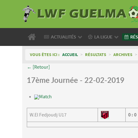
ACTUALITÉS
LA LIGUE
RÉS
VOUS ÊTES ICI :
ACCUEIL
>
RÉSULTATS
>
ARCHIVES
>
← [Retour]
17ème Journée - 22-02-2019
Match
W.El Fedjoudj U17
0
:
0