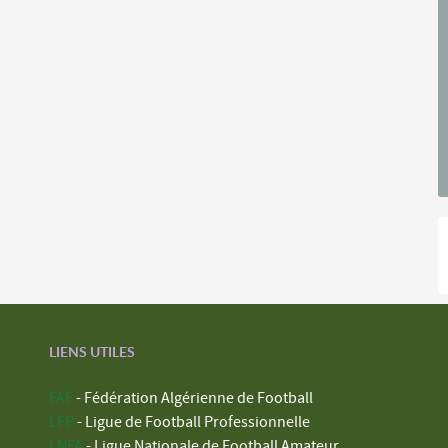
LIENS UTILES
FAF
- Fédération Algérienne de Football
LFP
- Ligue de Football Professionnelle
LNFA
- Ligue Nationale de Football Amateur