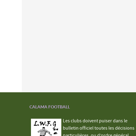
CALAMA FOOTBALL
Les clubs doivent puiser dans le
bulletin officiel toutes les décisions
particulières, ou d’ordre général,