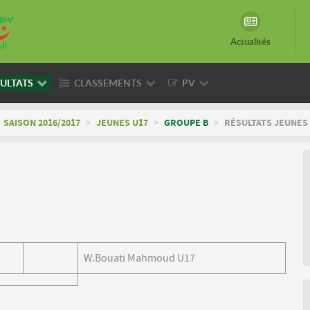
Actualités
ULTATS
CLASSEMENTS
PV
SAISON 2016/2017
>
JEUNES U17
>
GROUPE B
>
RÉSULTATS JEUNES 
W.Bouati Mahmoud U17