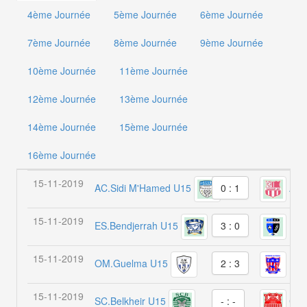
4ème Journée
5ème Journée
6ème Journée
7ème Journée
8ème Journée
9ème Journée
10ème Journée
11ème Journée
12ème Journée
13ème Journée
14ème Journée
15ème Journée
16ème Journée
15-11-2019
AC.Sidi M'Hamed U15
AB.
0 : 1
15-11-2019
ES.Bendjerrah U15
NRB
3 : 0
15-11-2019
OM.Guelma U15
E.H
2 : 3
15-11-2019
SC.Belkheir U15
CSA
- : -