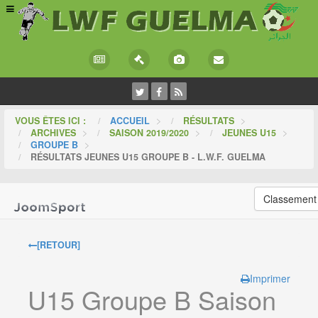
VOUS ÊTES ICI :
ACCUEIL
>
RÉSULTATS
>
ARCHIVES
>
SAISON 2019/2020
>
JEUNES U15
>
GROUPE B
>
RÉSULTATS JEUNES U15 GROUPE B - L.W.F. GUELMA
Classement
[RETOUR]
Imprimer
U15 Groupe B Saison