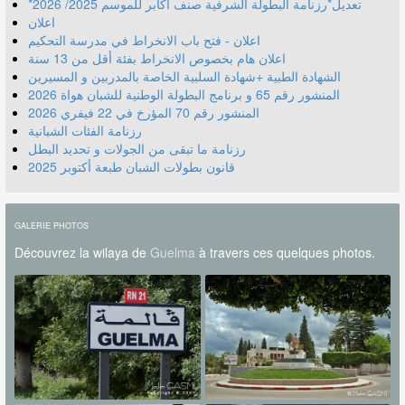
*تعديل*رزنامة البطولة الشرفية صنف أكابر للموسم 2025/ 2026
اعلان
اعلان - فتح باب الانخراط في مدرسة التحكيم
اعلان هام بخصوص الانخراط بفئة أقل من 13 سنة
الشهادة الطبية +شهادة السلبية الخاصة بالمدربين و المسيرين
المنشور رقم 70 المؤرخ في 22 فيفري 2026
رزنامة الفئات الشبانية
رزنامة ما تبقى من الجولات و تحديد البطل
قانون بطولات الشبان طبعة أكتوبر 2025
GALERIE PHOTOS
Découvrez la wilaya de
Guelma
à travers ces quelques photos.