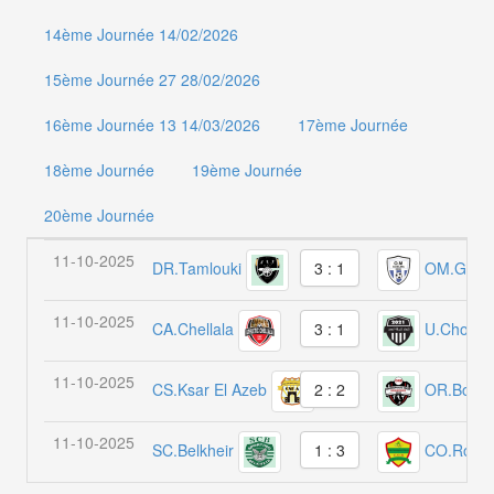
14ème Journée 14/02/2026
15ème Journée 27 28/02/2026
16ème Journée 13 14/03/2026
17ème Journée
18ème Journée
19ème Journée
20ème Journée
11-10-2025
DR.Tamlouki
OM.Guel
3 : 1
11-10-2025
CA.Chellala
U.Chorfa
3 : 1
11-10-2025
CS.Ksar El Azeb
OR.Bouh
2 : 2
11-10-2025
SC.Belkheir
CO.Rokni
1 : 3