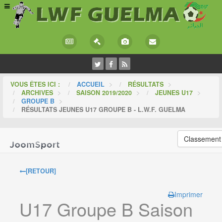
VOUS ÊTES ICI :
ACCUEIL
>
RÉSULTATS
>
ARCHIVES
>
SAISON 2019/2020
>
JEUNES U17
>
GROUPE B
>
RÉSULTATS JEUNES U17 GROUPE B - L.W.F. GUELMA
Classement
[RETOUR]
Imprimer
U17 Groupe B Saison