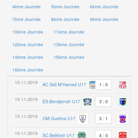
4ème Journée
5ème Journée
6ème Journée
7ème Journée
8ème Journée
9ème Journée
10ème Journée
11ème Journée
12ème Journée
13ème Journée
14ème Journée
15ème Journée
16ème Journée
15-11-2019
AC.Sidi M'Hamed U17
AB.
1 : 0
15-11-2019
ES.Bendjerrah U17
NRB
3 : 0
15-11-2019
OM.Guelma U17
E.H
3 : 1
15-11-2019
SC.Belkheir U17
CSA
4 : 0