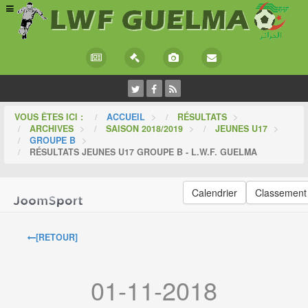
VOUS ÊTES ICI :
ACCUEIL
>
RÉSULTATS
>
ARCHIVES
>
SAISON 2018/2019
>
JEUNES U17
>
GROUPE B
>
RÉSULTATS JEUNES U17 GROUPE B - L.W.F. GUELMA
Calendrier
Classement
[RETOUR]
01-11-2018