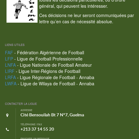
général, qui peuvent les intéresser.
Ces décisions ne leur seront communiquées par
lettre qu’en cas de nécessité absolue.
LIENS UTILES
FAF
- Fédération Algérienne de Football
LFP
- Ligue de Football Professionnelle
LNFA
- Ligue Nationale de Football Amateur
LIRF
- Ligue Inter-Régions de Football
LRFA
- Ligue Régionale de Football - Annaba
LWFA
- Ligue de Wilaya de Football - Annaba
CONTACTER LA LIGUE
ADRESSE
Cité Bensouilah Bt 7 N°7, Guelma
TÉLÉPHONE / FAX
+213 37 14 55 20
ENVOYER UN MESSAGE