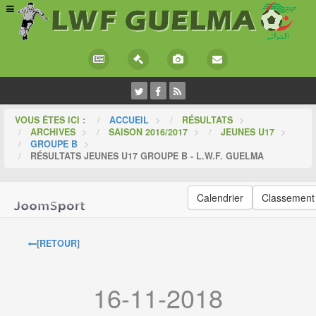
VOUS ÊTES ICI :
ACCUEIL
>
RÉSULTATS
>
ARCHIVES
>
SAISON 2016/2017
>
JEUNES U17
>
GROUPE B
>
RÉSULTATS JEUNES U17 GROUPE B - L.W.F. GUELMA
Calendrier
Classement
[RETOUR]
16-11-2018