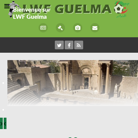
Bienvenue sur
LWF Guelma
›
‹