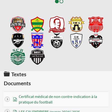
Dossier
Textes
Documents
Certificat médical de non contre-indication à la
document
pratique du football
pdf
LES CALENDRIERS jeunes 2024/ 2025