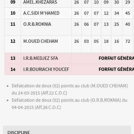
09
AMEL.KHEZARAS
26
07
10
09
30
29
10
A.C.SIDI M’HAMED
26
07
07
12
34
45
11
O.R.B.ROKNIA
26
06
07
13
25
40
12
M.OUED CHEHAM
26
03
05
18
16
72
13
I.R.B.MEDJEZ SFA
FORFAIT GÉNÉR
14
I.R.BOURIACHI YOUCEF
FORFAIT GÉNÉR
Défalcation de deux (02) points au club (M.OUED CHEHAM)
du 24-03-2015 (Aff.22 C.O.C)
Défalcation de deux (02) points au club (O.R.B.ROKNIA) du
04-04-2015 (Aff.26 C.O.C)
DISCIPLINE