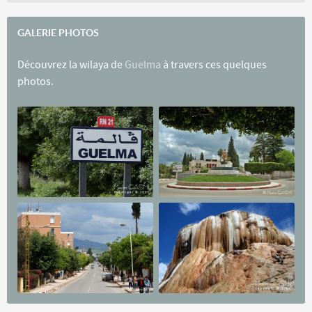
GALERIE PHOTOS
Découvrez la wilaya de
Guelma
à travers ces quelques
photos.