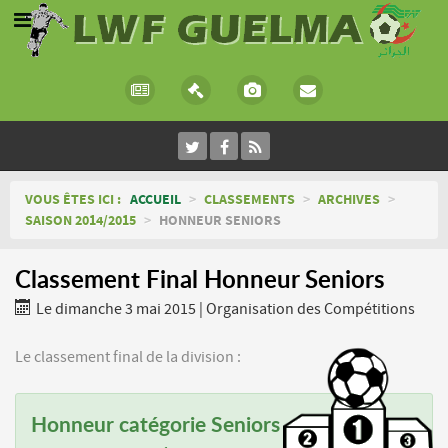
VOUS ÊTES ICI :
ACCUEIL
>
CLASSEMENTS
>
ARCHIVES
>
SAISON 2014/2015
>
HONNEUR SENIORS
Classement Final Honneur Seniors
Le dimanche 3 mai 2015
|
Organisation des Compétitions
Le classement final de la division :
Honneur catégorie Seniors