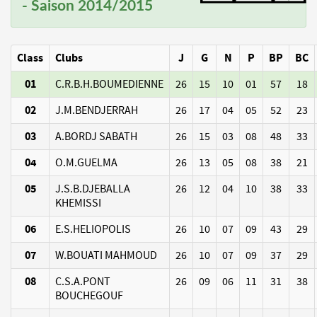
- Saison 2014/2015
Class
Clubs
J
G
N
P
BP
BC
01
C.R.B.H.BOUMEDIENNE
26
15
10
01
57
18
02
J.M.BENDJERRAH
26
17
04
05
52
23
03
A.BORDJ SABATH
26
15
03
08
48
33
04
O.M.GUELMA
26
13
05
08
38
21
05
J.S.B.DJEBALLA
26
12
04
10
38
33
KHEMISSI
06
E.S.HELIOPOLIS
26
10
07
09
43
29
07
W.BOUATI MAHMOUD
26
10
07
09
37
29
08
C.S.A.PONT
26
09
06
11
31
38
BOUCHEGOUF