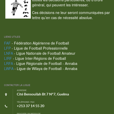
général, qui peuvent les intéresser.
Ces décisions ne leur seront communiquées par
lettre qu’en cas de nécessité absolue.
LIENS UTILES
FAF
- Fédération Algérienne de Football
LFP
- Ligue de Football Professionnelle
LNFA
- Ligue Nationale de Football Amateur
LIRF
- Ligue Inter-Régions de Football
LRFA
- Ligue Régionale de Football - Annaba
LWFA
- Ligue de Wilaya de Football - Annaba
CONTACTER LA LIGUE
ADRESSE
Cité Bensouilah Bt 7 N°7, Guelma
TÉLÉPHONE / FAX
+213 37 14 55 20
ENVOYER UN MESSAGE