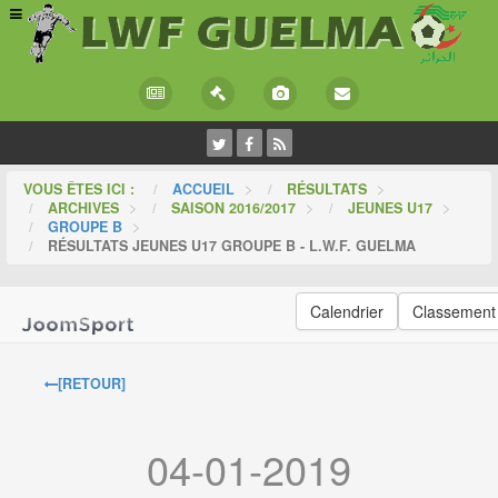
VOUS ÊTES ICI :
ACCUEIL
>
RÉSULTATS
>
ARCHIVES
>
SAISON 2016/2017
>
JEUNES U17
>
GROUPE B
>
RÉSULTATS JEUNES U17 GROUPE B - L.W.F. GUELMA
Calendrier
Classement
[RETOUR]
04-01-2019