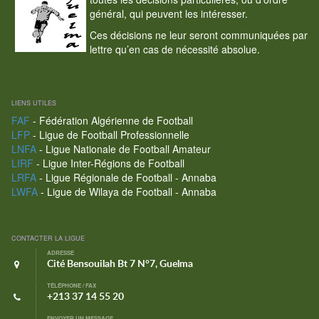
général, qui peuvent les intéresser.
Ces décisions ne leur seront communiquées par
lettre qu’en cas de nécessité absolue.
LIENS UTILES
FAF
- Fédération Algérienne de Football
LFP
- Ligue de Football Professionnelle
LNFA
- Ligue Nationale de Football Amateur
LIRF
- Ligue Inter-Régions de Football
LRFA
- Ligue Régionale de Football - Annaba
LWFA
- Ligue de Wilaya de Football - Annaba
CONTACTER LA LIGUE
ADRESSE
Cité Bensouilah Bt 7 N°7, Guelma
TÉLÉPHONE / FAX
+213 37 14 55 20
ENVOYER UN MESSAGE