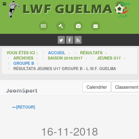
VOUS ÊTES ICI :
ACCUEIL
>
RÉSULTATS
>
ARCHIVES
>
SAISON 2016/2017
>
JEUNES U17
>
GROUPE B
>
RÉSULTATS JEUNES U17 GROUPE B - L.W.F. GUELMA
Calendrier
Classement
[RETOUR]
16-11-2018