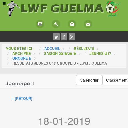
VOUS ÊTES ICI :
ACCUEIL
>
RÉSULTATS
>
ARCHIVES
>
SAISON 2018/2019
>
JEUNES U17
>
GROUPE B
>
RÉSULTATS JEUNES U17 GROUPE B - L.W.F. GUELMA
Calendrier
Classement
[RETOUR]
18-01-2019