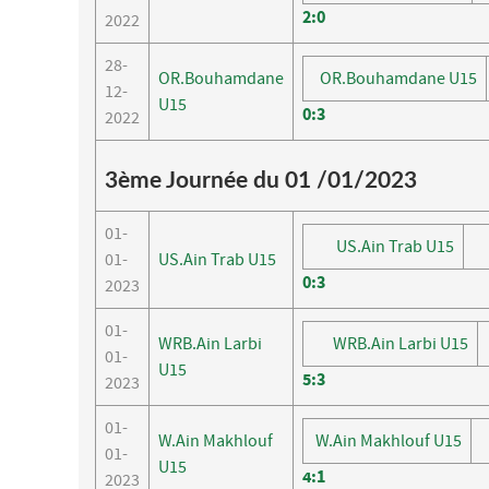
2
:
0
2022
28-
OR.Bouhamdane
OR.Bouhamdane U15
12-
U15
0
:
3
2022
3ème Journée du 01 /01/2023
01-
US.Ain Trab U15
01-
US.Ain Trab U15
0
:
3
2023
01-
WRB.Ain Larbi
WRB.Ain Larbi U15
01-
U15
5
:
3
2023
01-
W.Ain Makhlouf
W.Ain Makhlouf U15
01-
U15
4
:
1
2023