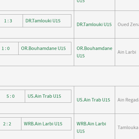
U15
1 : 3
DR.Tamlouki U15
DR.Tamlouki U15
Oued Zena
1 : 0
OR.Bouhamdane U15
OR.Bouhamdane
Ain Larbi
U15
5 : 0
US.Ain Trab U15
US.Ain Trab U15
Ain Regad
2 : 2
WRB.Ain Larbi U15
WRB.Ain Larbi
Tamlouka
U15