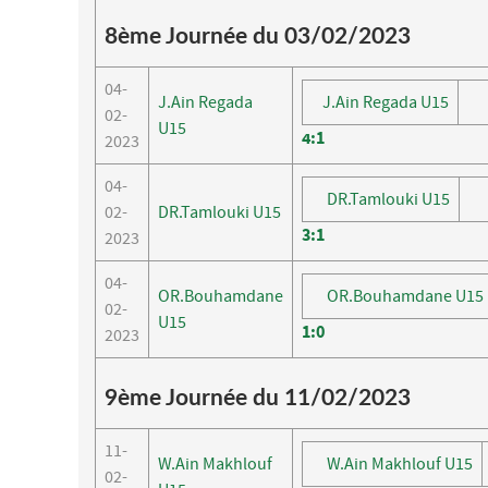
8ème Journée du 03/02/2023
04-
J.Ain Regada
J.Ain Regada U15
02-
U15
4
:
1
2023
04-
DR.Tamlouki U15
02-
DR.Tamlouki U15
3
:
1
2023
04-
OR.Bouhamdane
OR.Bouhamdane U15
02-
U15
1
:
0
2023
9ème Journée du 11/02/2023
11-
W.Ain Makhlouf
W.Ain Makhlouf U15
02-