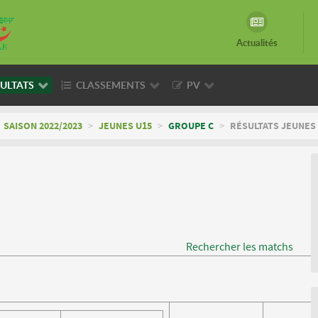
Actualités
ULTATS
CLASSEMENTS
PV
SAISON 2022/2023
>
JEUNES U15
>
GROUPE C
>
RÉSULTATS JEUNES 
Rechercher les matchs