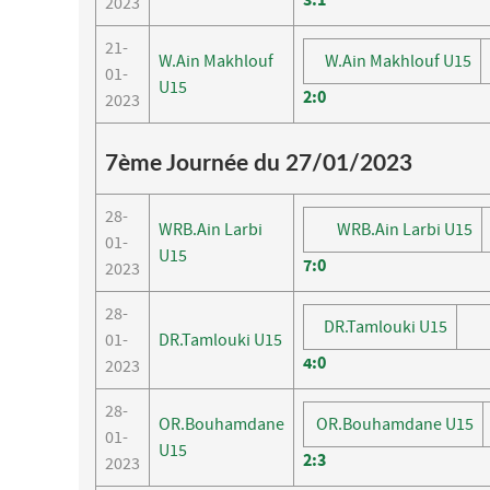
2023
21-
W.Ain Makhlouf
W.Ain Makhlouf U15
01-
U15
2
:
0
2023
7ème Journée du 27/01/2023
28-
WRB.Ain Larbi
WRB.Ain Larbi U15
01-
U15
7
:
0
2023
28-
DR.Tamlouki U15
01-
DR.Tamlouki U15
4
:
0
2023
28-
OR.Bouhamdane
OR.Bouhamdane U15
01-
U15
2
:
3
2023