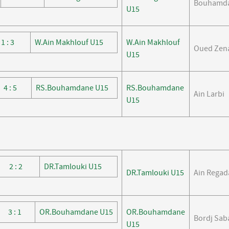
Bouhamd
U15
1 : 3
W.Ain Makhlouf U15
W.Ain Makhlouf
Oued Zena
U15
4 : 5
RS.Bouhamdane U15
RS.Bouhamdane
Ain Larbi
U15
2 : 2
DR.Tamlouki U15
DR.Tamlouki U15
Ain Regad
3 : 1
OR.Bouhamdane U15
OR.Bouhamdane
Bordj Sab
U15