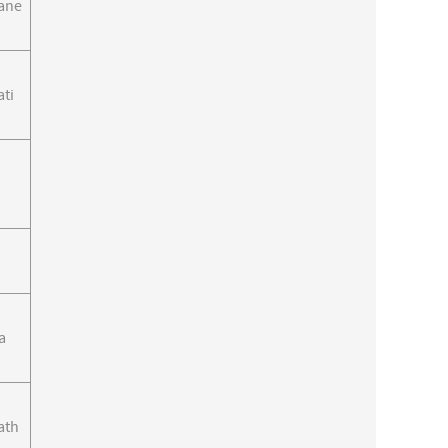
ane
ti
a
ath