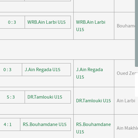
0 : 3
WRB.Ain Larbi U15
WRB.Ain Larbi
Bouhamd
U15
0 : 3
J.Ain Regada U15
J.Ain Regada
Oued Zena
U15
5 : 3
DR.Tamlouki U15
DR.Tamlouki U15
Ain Larbi
4 : 1
RS.Bouhamdane U15
RS.Bouhamdane
Ain Makhl
U15