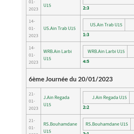
01-
U15
2
:
3
2023
14-
US.Ain Trab U15
01-
US.Ain Trab U15
1
:
3
2023
14-
WRB.Ain Larbi
WRB.Ain Larbi U15
01-
U15
4
:
5
2023
6ème Journée du 20/01/2023
21-
J.Ain Regada
J.Ain Regada U15
01-
U15
2
:
2
2023
21-
RS.Bouhamdane
RS.Bouhamdane U15
01-
U15
3
:
1