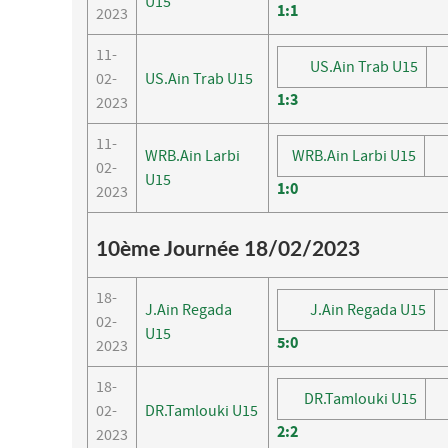
U15
1
:
1
2023
11-
US.Ain Trab U15
02-
US.Ain Trab U15
1
:
3
2023
11-
WRB.Ain Larbi
WRB.Ain Larbi U15
02-
U15
1
:
0
2023
10ème Journée 18/02/2023
18-
J.Ain Regada
J.Ain Regada U15
02-
U15
5
:
0
2023
18-
DR.Tamlouki U15
02-
DR.Tamlouki U15
2
:
2
2023