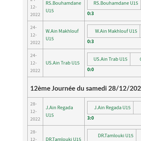
RS.Bouhamdane
RS.Bouhamdane U15
12-
U15
0
:
3
2022
24-
W.Ain Makhlouf
W.Ain Makhlouf U15
12-
U15
0
:
3
2022
24-
US.Ain Trab U15
12-
US.Ain Trab U15
0
:
0
2022
12ème Journée du samedi 28/12/20
28-
J.Ain Regada
J.Ain Regada U15
12-
U15
3
:
0
2022
28-
DR.Tamlouki U15
12-
DR.Tamlouki U15