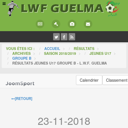
VOUS ÊTES ICI :
ACCUEIL
>
RÉSULTATS
>
ARCHIVES
>
SAISON 2018/2019
>
JEUNES U17
>
GROUPE B
>
RÉSULTATS JEUNES U17 GROUPE B - L.W.F. GUELMA
Calendrier
Classement
[RETOUR]
23-11-2018