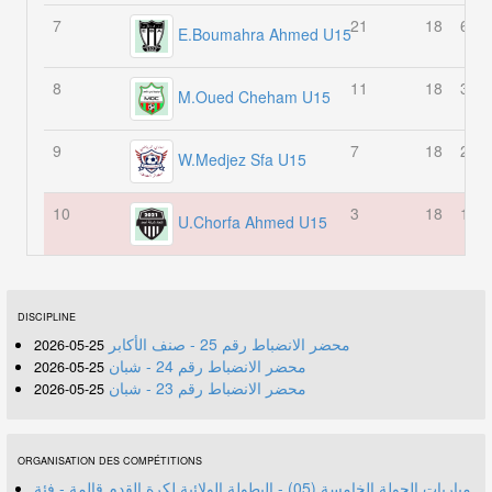
7
21
18
6
E.Boumahra Ahmed U15
8
11
18
3
M.Oued Cheham U15
9
7
18
2
W.Medjez Sfa U15
10
3
18
1
U.Chorfa Ahmed U15
DISCIPLINE
محضر الانضباط رقم 25 - صنف الأكابر
25-05-2026
محضر الانضباط رقم 24 - شبان
25-05-2026
محضر الانضباط رقم 23 - شبان
25-05-2026
ORGANISATION DES COMPÉTITIONS
مباريات الجولة الخامسة (05) - البطولة الولائية لكرة القدم قالمة - فئة