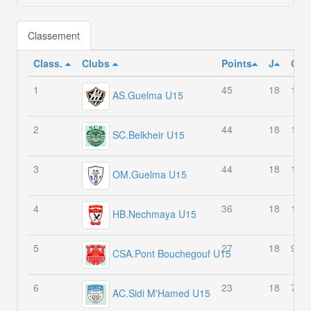
Classement
Class.
Clubs
Points
J
G
1
45
18
14
AS.Guelma U15
2
44
18
14
SC.Belkheir U15
3
44
18
14
OM.Guelma U15
4
36
18
12
HB.Nechmaya U15
5
27
18
9
CSA.Pont Bouchegouf U15
6
23
18
7
AC.Sidi M'Hamed U15