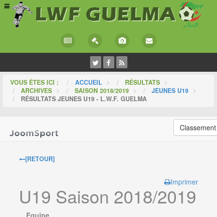
VOUS ÊTES ICI :
ACCUEIL
>
RÉSULTATS
>
ARCHIVES
>
SAISON 2018/2019
>
JEUNES U19
>
RÉSULTATS JEUNES U19 - L.W.F. GUELMA
Classement
[RETOUR]
Imprimer
U19 Saison 2018/2019
Equipe