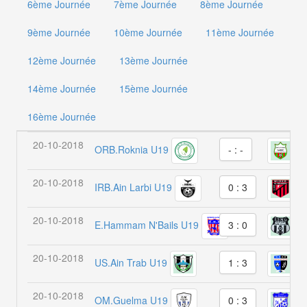
6ème Journée
7ème Journée
8ème Journée
9ème Journée
10ème Journée
11ème Journée
12ème Journée
13ème Journée
14ème Journée
15ème Journée
16ème Journée
20-10-2018
ORB.Roknia U19
M
- : -
20-10-2018
IRB.Ain Larbi U19
W.
0 : 3
20-10-2018
E.Hammam N'Bails U19
E
3 : 0
20-10-2018
US.Ain Trab U19
N
1 : 3
20-10-2018
OM.Guelma U19
W.
0 : 3