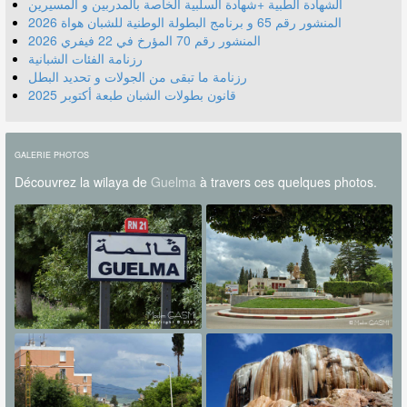
الشهادة الطبية +شهادة السلبية الخاصة بالمدربين و المسيرين
المنشور رقم 70 المؤرخ في 22 فيفري 2026
رزنامة الفئات الشبانية
رزنامة ما تبقى من الجولات و تحديد البطل
قانون بطولات الشبان طبعة أكتوبر 2025
GALERIE PHOTOS
Découvrez la wilaya de
Guelma
à travers ces quelques photos.