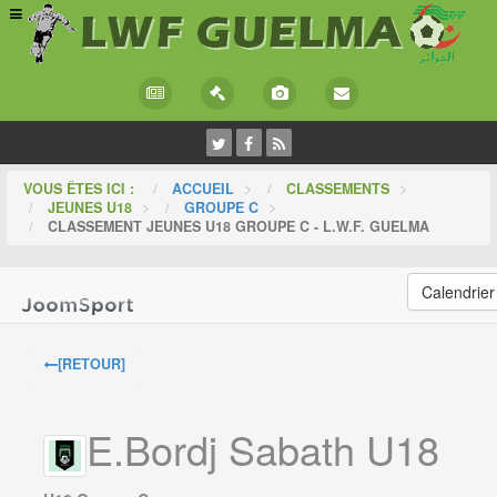
VOUS ÊTES ICI :
ACCUEIL
>
CLASSEMENTS
>
JEUNES U18
>
GROUPE C
>
CLASSEMENT JEUNES U18 GROUPE C - L.W.F. GUELMA
Calendrier
[RETOUR]
E.Bordj Sabath U18