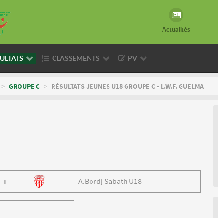
Actualités
ULTATS
CLASSEMENTS
PV
>
GROUPE C
>
RÉSULTATS JEUNES U18 GROUPE C - L.W.F. GUELMA
-
:
-
A.Bordj Sabath U18