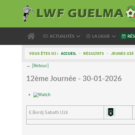
ACTUALITÉS
LA LIGUE
RÉS
VOUS ÊTES ICI :
ACCUEIL
>
RÉSULTATS
>
JEUNES U18
← [Retour]
12ème Journée - 30-01-2026
Match
E.Bordj Sabath U18