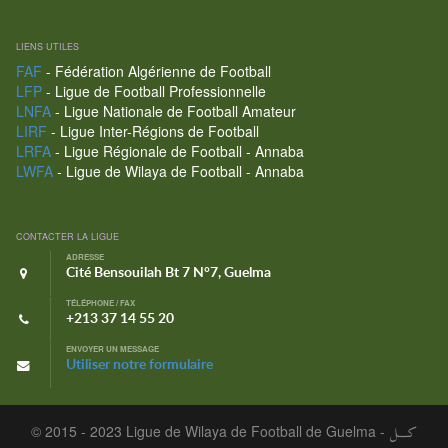
LIENS UTILES
FAF
- Fédération Algérienne de Football
LFP
- Ligue de Football Professionnelle
LNFA
- Ligue Nationale de Football Amateur
LIRF
- Ligue Inter-Régions de Football
LRFA
- Ligue Régionale de Football - Annaba
LWFA
- Ligue de Wilaya de Football - Annaba
CONTACTER LA LIGUE
ADRESSE
Cité Bensouilah Bt 7 N°7, Guelma
TÉLÉPHONE / FAX
+213 37 14 55 20
ENVOYER UN MESSAGE
Utiliser notre formulaire
© 2015 - 2023 Ligue de Wilaya de Football de Guelma -
كـــل