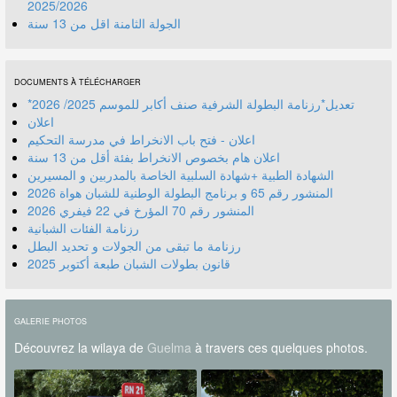
2025/2026
الجولة الثامنة اقل من 13 سنة
DOCUMENTS À TÉLÉCHARGER
*تعديل*رزنامة البطولة الشرفية صنف أكابر للموسم 2025/ 2026
اعلان
اعلان - فتح باب الانخراط في مدرسة التحكيم
اعلان هام بخصوص الانخراط بفئة أقل من 13 سنة
الشهادة الطبية +شهادة السلبية الخاصة بالمدربين و المسيرين
المنشور رقم 70 المؤرخ في 22 فيفري 2026
رزنامة الفئات الشبانية
رزنامة ما تبقى من الجولات و تحديد البطل
قانون بطولات الشبان طبعة أكتوبر 2025
GALERIE PHOTOS
Découvrez la wilaya de
Guelma
à travers ces quelques photos.