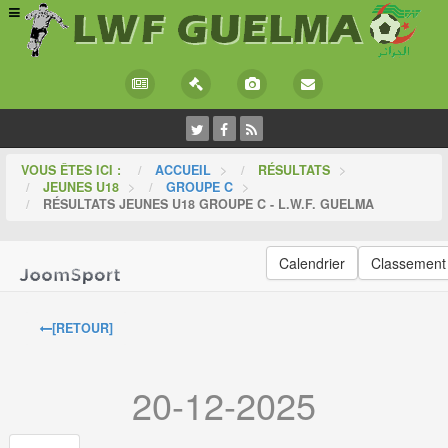
VOUS ÊTES ICI :
ACCUEIL
>
RÉSULTATS
>
JEUNES U18
>
GROUPE C
>
RÉSULTATS JEUNES U18 GROUPE C - L.W.F. GUELMA
Calendrier
Classement
[RETOUR]
20-12-2025