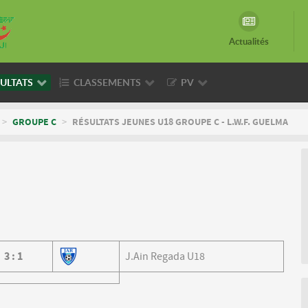
Actualités
ULTATS
CLASSEMENTS
PV
>
GROUPE C
>
RÉSULTATS JEUNES U18 GROUPE C - L.W.F. GUELMA
3
:
1
J.Ain Regada U18