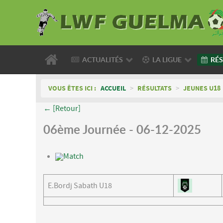
ACTUALITÉS
LA LIGUE
RÉS
VOUS ÊTES ICI :
ACCUEIL
>
RÉSULTATS
>
JEUNES U18
← [Retour]
06ème Journée - 06-12-2025
Match
E.Bordj Sabath U18