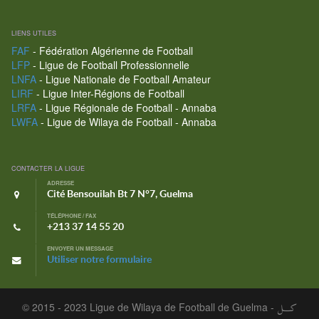
LIENS UTILES
FAF
- Fédération Algérienne de Football
LFP
- Ligue de Football Professionnelle
LNFA
- Ligue Nationale de Football Amateur
LIRF
- Ligue Inter-Régions de Football
LRFA
- Ligue Régionale de Football - Annaba
LWFA
- Ligue de Wilaya de Football - Annaba
CONTACTER LA LIGUE
ADRESSE
Cité Bensouilah Bt 7 N°7, Guelma
TÉLÉPHONE / FAX
+213 37 14 55 20
ENVOYER UN MESSAGE
Utiliser notre formulaire
© 2015 - 2023 Ligue de Wilaya de Football de Guelma -
كـــل