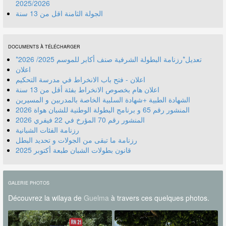
2025/2026
الجولة الثامنة اقل من 13 سنة
DOCUMENTS À TÉLÉCHARGER
*تعديل*رزنامة البطولة الشرفية صنف أكابر للموسم 2025/ 2026
اعلان
اعلان - فتح باب الانخراط في مدرسة التحكيم
اعلان هام بخصوص الانخراط بفئة أقل من 13 سنة
الشهادة الطبية +شهادة السلبية الخاصة بالمدربين و المسيرين
المنشور رقم 70 المؤرخ في 22 فيفري 2026
رزنامة الفئات الشبانية
رزنامة ما تبقى من الجولات و تحديد البطل
قانون بطولات الشبان طبعة أكتوبر 2025
GALERIE PHOTOS
Découvrez la wilaya de
Guelma
à travers ces quelques photos.