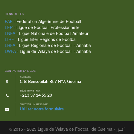
LIENS UTILES
FAF
- Fédération Algérienne de Football
LFP
- Ligue de Football Professionnelle
LNFA
- Ligue Nationale de Football Amateur
LIRF
- Ligue Inter-Régions de Football
LRFA
- Ligue Régionale de Football - Annaba
LWFA
- Ligue de Wilaya de Football - Annaba
CONTACTER LA LIGUE
ADRESSE
Cité Bensouilah Bt 7 N°7, Guelma
TÉLÉPHONE / FAX
+213 37 14 55 20
ENVOYER UN MESSAGE
Utiliser notre formulaire
© 2015 - 2023 Ligue de Wilaya de Football de Guelma -
كـــل