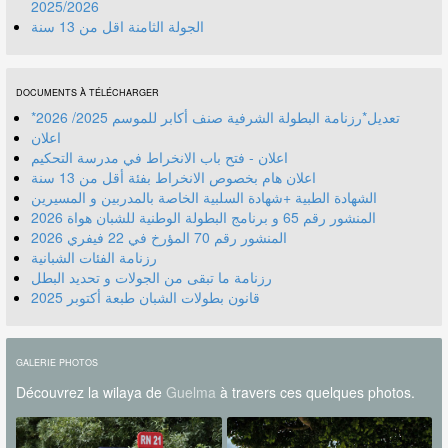
2025/2026
الجولة الثامنة اقل من 13 سنة
DOCUMENTS À TÉLÉCHARGER
*تعديل*رزنامة البطولة الشرفية صنف أكابر للموسم 2025/ 2026
اعلان
اعلان - فتح باب الانخراط في مدرسة التحكيم
اعلان هام بخصوص الانخراط بفئة أقل من 13 سنة
الشهادة الطبية +شهادة السلبية الخاصة بالمدربين و المسيرين
المنشور رقم 70 المؤرخ في 22 فيفري 2026
رزنامة الفئات الشبانية
رزنامة ما تبقى من الجولات و تحديد البطل
قانون بطولات الشبان طبعة أكتوبر 2025
GALERIE PHOTOS
Découvrez la wilaya de
Guelma
à travers ces quelques photos.