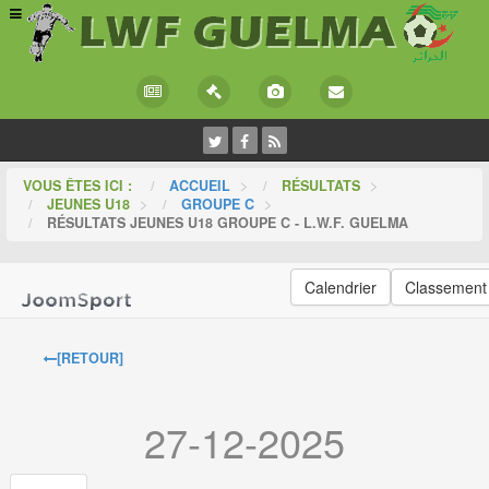
VOUS ÊTES ICI :
ACCUEIL
>
RÉSULTATS
>
JEUNES U18
>
GROUPE C
>
RÉSULTATS JEUNES U18 GROUPE C - L.W.F. GUELMA
Calendrier
Classement
[RETOUR]
27-12-2025